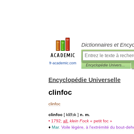
Dictionnaires et Ency
fr-academic.com
Encyclopédie Universelle
Encyclopédie Universelle
clinfoc
clinfoc
clinfoc
[
klɛ̃fɔk
]
n
.
m
.
•
1792
;
all
.
klein
Fock
«
petit
foc
»
♦
Mar
.
Voile
légère
,
à
l
'
extrémité
du
bout
-
deh