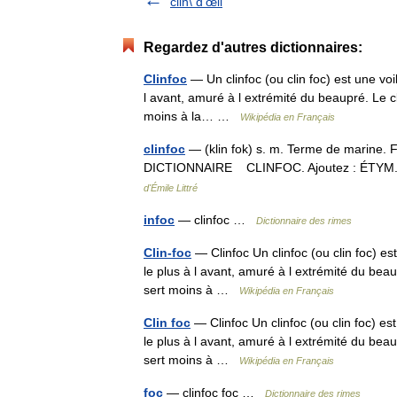
clin\ d'œil
Regardez d'autres dictionnaires:
Clinfoc
— Un clinfoc (ou clin foc) est une voile
l avant, amuré à l extrémité du beaupré. Le cl
moins à la… …
Wikipédia en Français
clinfoc
— (klin fok) s. m. Terme de marine
DICTIONNAIRE CLINFOC. Ajoutez : ÉTYM. All
d'Émile Littré
infoc
— clinfoc …
Dictionnaire des rimes
Clin-foc
— Clinfoc Un clinfoc (ou clin foc) est 
le plus à l avant, amuré à l extrémité du beaup
sert moins à …
Wikipédia en Français
Clin foc
— Clinfoc Un clinfoc (ou clin foc) est 
le plus à l avant, amuré à l extrémité du beaup
sert moins à …
Wikipédia en Français
foc
— clinfoc foc …
Dictionnaire des rimes