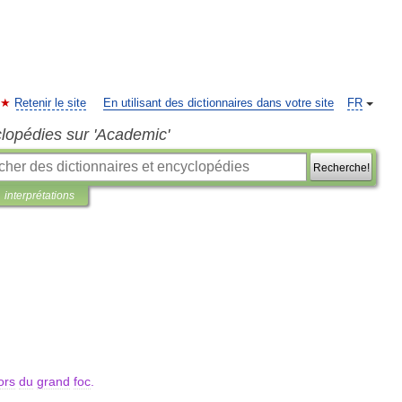
Retenir le site
En utilisant des dictionnaires dans votre site
FR
clopédies sur 'Academic'
Recherche!
interprétations
ors
du
grand
foc
.