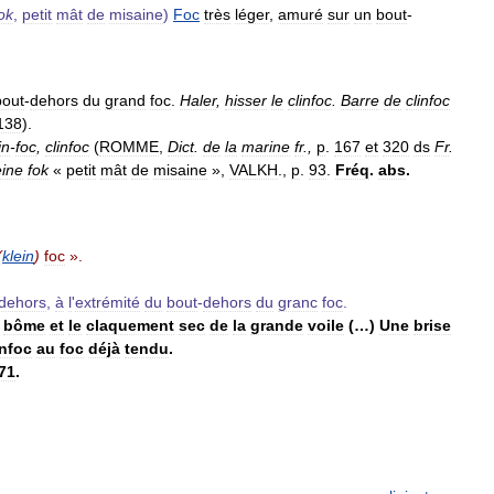
ok
,
petit
mât
de
misaine
)
Foc
très
léger
,
amuré
sur
un
bout
-
bout
-
dehors
du
grand
foc
.
Haler
,
hisser
le
clinfoc
.
Barre
de
clinfoc
138
).
in
-
foc
,
clinfoc
(
ROMME
,
Dict
.
de
la
marine
fr
.,
p
.
167
et
320
ds
Fr
.
eine
fok
«
petit
mât
de
misaine
»,
VALKH
.,
p
.
93
.
Fréq
.
abs
.
(
klein
)
foc
».
dehors
,
à
l
'
extrémité
du
bout
-
dehors
du
granc
foc
.
bôme
et
le
claquement
sec
de
la
grande
voile
(…)
Une
brise
infoc
au
foc
déjà
tendu
.
71
.