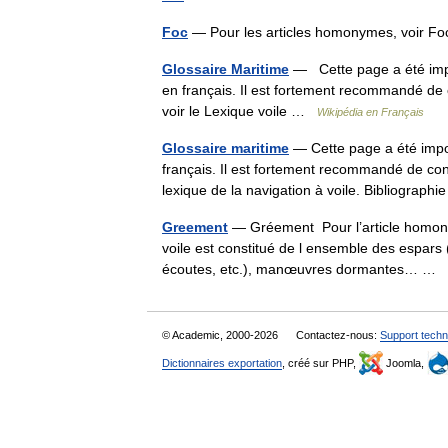
Foc
— Pour les articles homonymes, voir Fo
Glossaire Maritime
— Cette page a été impor
en français. Il est fortement recommandé de 
voir le Lexique voile …
Wikipédia en Français
Glossaire maritime
— Cette page a été impor
français. Il est fortement recommandé de con
lexique de la navigation à voile. Bibliograp
Greement
— Gréement Pour l’article homon
voile est constitué de l ensemble des espars
écoutes, etc.), manœuvres dormantes… …
© Academic, 2000-2026
Contactez-nous:
Support techn
Dictionnaires exportation
, créé sur PHP,
Joomla,