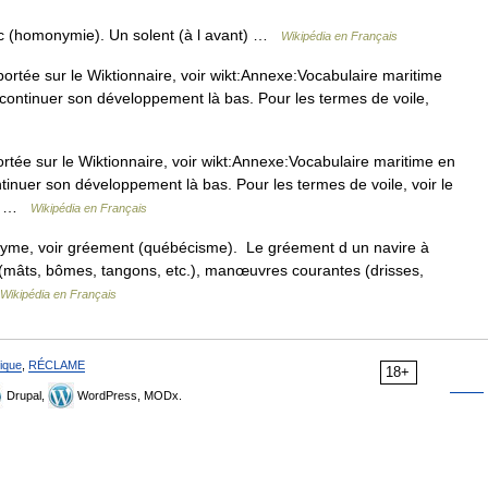
c (homonymie). Un solent (à l avant) …
Wikipédia en Français
tée sur le Wiktionnaire, voir wikt:Annexe:Vocabulaire maritime
continuer son développement là bas. Pour les termes de voile,
tée sur le Wiktionnaire, voir wikt:Annexe:Vocabulaire maritime en
tinuer son développement là bas. Pour les termes de voile, voir le
hie …
Wikipédia en Français
yme, voir gréement (québécisme). Le gréement d un navire à
 (mâts, bômes, tangons, etc.), manœuvres courantes (drisses,
Wikipédia en Français
ique
,
RÉCLAME
18+
Drupal,
WordPress, MODx.