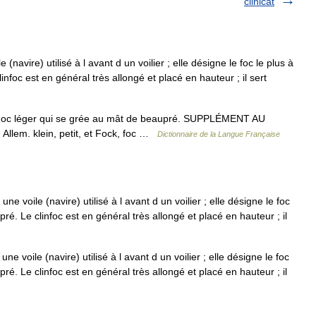
clinicat
 (navire) utilisé à l avant d un voilier ; elle désigne le foc le plus à
infoc est en général très allongé et placé en hauteur ; il sert
. Foc léger qui se grée au mât de beaupré. SUPPLÉMENT AU
em. klein, petit, et Fock, foc …
Dictionnaire de la Langue Française
une voile (navire) utilisé à l avant d un voilier ; elle désigne le foc
ré. Le clinfoc est en général très allongé et placé en hauteur ; il
une voile (navire) utilisé à l avant d un voilier ; elle désigne le foc
ré. Le clinfoc est en général très allongé et placé en hauteur ; il