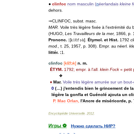
●
clinfoc
nom
masculin
(
n
éerlandais
kleine
f
dehors
.
⇒
CLINFOC
,
subst
.
masc
.
MAR
.
Voile
très
légère
fixée
à
l
'
extrémité
du
(
HUGO
,
Les
Travailleurs
de
la
mer
,
1866
,
p
.
Prononc
.
:
[
].
Étymol
.
et
Hist
.
1792
cl
mod
.,
t
.
25
,
1957
,
p
.
308
).
Empr
.
au
néerl
.
kl
littér
.
:
1
.
clinfoc
[
klɛ̃fɔk
]
n
.
m
.
ÉTYM
.
1792
;
empr
.
à
l
'
all
.
klein
Fock
«
petit
❖
♦
Mar
.
Voile
très
légère
amurée
sur
un
bout
-
0
(…)
j
'
entendis
bien
le
grincement
de
la
légère
la
gonfla
et
Guénolé
ajouta
un
cl
P
.
Mac
Orlan
,
l
'
Ancre
de
miséricorde
,
p
.
Encyclopédie
Universelle
.
2012
.
Игры ⚽
Нужно сделать НИР?